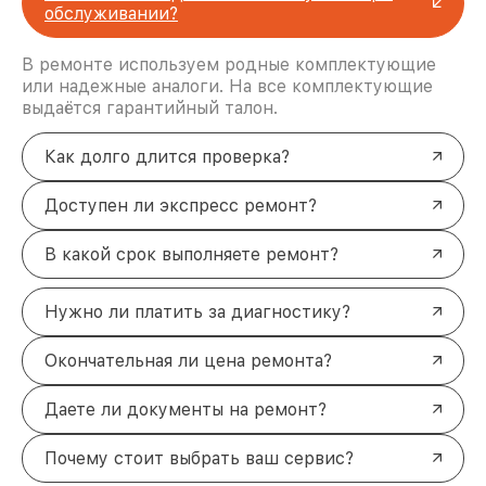
Готовы вернуть вашу технику к жизни?
Оставьте
обслуживании?
заявку
или позвоните по телефону +7 (831) 238-
94-25. Наш курьер бесплатно заберёт устройство
В ремонте используем родные комплектующие
и доставит его в наш
сервисный центр Bork
по
или надежные аналоги. На все комплектующие
адресу Советская площадь, 3, этаж 1.
выдаётся гарантийный талон.
Как долго длится проверка?
Доступен ли экспресс ремонт?
В какой срок выполняете ремонт?
Нужно ли платить за диагностику?
Окончательная ли цена ремонта?
Даете ли документы на ремонт?
Почему стоит выбрать ваш сервис?