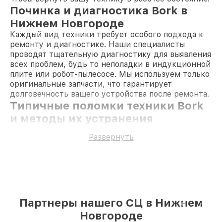
Починка и диагностика Bork в
Нижнем Новгороде
Каждый вид техники требует особого подхода к
ремонту и диагностике. Наши специалисты
проводят тщательную диагностику для выявления
всех проблем, будь то неполадки в индукционной
плите или робот-пылесосе. Мы используем только
оригинальные запчасти, что гарантирует
долговечность вашего устройства после ремонта.
Типичные поломки техники Bork
и методы их устранения
Не включается Bork — проверяем и заменяем
Развернуть
элементы питания.
Чистка Bork — выполняем разборку и
тщательную очистку деталей.
Прошивка Bork — обновляем программное
обеспечение для улучшения работы.
Проблемы с Bork — проводим диагностику и
устраняем аппаратные неисправности.
Партнеры нашего СЦ в Нижнем
Перестал работать Bork — выявляем причину
Новгороде
сбоя и восстанавливаем функциональность.