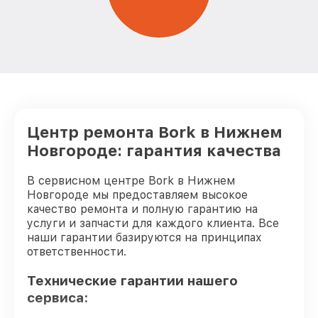
Замена термоблока кофемашины Bork
от 690₽
Ремонт гидросистемы кофемашины
от 600₽
Bork
Ремонт двигателя кофемолки
от 580₽
кофемашины Bork
Ремонт помпы кофемашины Bork
от 520₽
Центр ремонта Bork в Нижнем
Замена термостата кофемашины Bork
от 570₽
Новгороде: гарантия качества
Замена фильтров кофемашины Bork
от 790₽
В сервисном центре Bork в Нижнем
Замена ТЭНа кофемашины Bork
от 590₽
Новгороде мы предоставляем высокое
качество ремонта и полную гарантию на
Ремонт платы управления кофемашины
услуги и запчасти для каждого клиента. Все
от 880₽
Bork
наши гарантии базируются на принципах
ответственности.
Чистка от кофейных масел кофемашины
от 560₽
Bork
Технические гарантии нашего
сервиса:
Замена жерновов кофемашины Bork
от 540₽