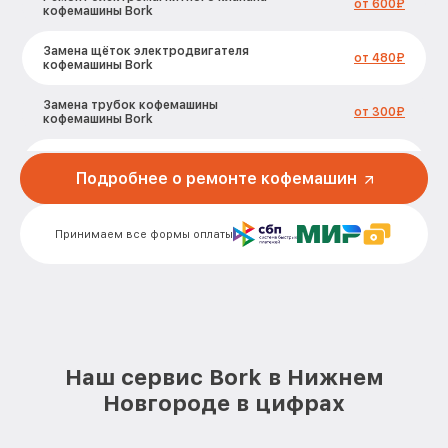
от 600₽
кофемашины Bork
Замена щёток электродвигателя
от 480₽
кофемашины Bork
Замена трубок кофемашины
от 300₽
кофемашины Bork
Замена или ремонт пароблока
от 500₽
кофемашины Bork
Подробнее о ремонте кофемашин
Прошивка кофемашины кофемашины
от 790₽
Bork
Принимаем все формы оплаты
Замена или ремонт датчиков
от 280₽
кофемашины Bork
Очистка кофемашины от накипи
от 400₽
кофемашины Bork
Наш сервис Bork в Нижнем
Ремонт насоса кофемашины
от 520₽
кофемашины Bork
Новгороде в цифрах
Ремонт микровыключателя кофемашины
от 580₽
кофемашины Bork