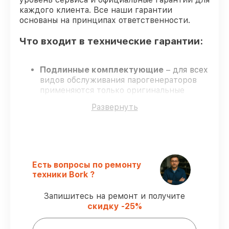
каждого клиента. Все наши гарантии
основаны на принципах ответственности.
Что входит в технические гарантии:
Подлинные комплектующие
– для всех
видов обслуживания парогенераторов
применяются только оригинальные
запчасти.
Развернуть
Опытные мастера
– проверенные
специалисты с опытом и аттестацией.
Выполнение работ вовремя
–
гарантируем завершение обслуживания
без задержек.
Сервис с гарантией
– официальная
Есть вопросы по ремонту
гарантия на все виды работ.
техники Bork ?
Запишитесь на ремонт и получите
Гарантии сервиса на обслуживание
скидку -25%
парогенераторов: