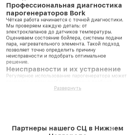
Профессиональная диагностика
парогенераторов Bork
Чёткая работа начинается с точной диагностики.
Мы проверяем каждую деталь: от
электроклапанов до датчиков температуры.
Оцениваем состояние бойлера, системы подачи
пара, нагревательного элемента. Такой подход
позволяет точно определить причину
неисправности и подобрать оптимальное
решение.
Неисправности и их устранение
Регулярное использование парогенератора может
привести к ряду проблем, которые требуют
профессионального вмешательства. Вот
Развернуть
некоторые из них:
Чистка системы генерации пара
— со
временем внутри накапливаются накипь и
грязь, что снижает производительность.
Полная очистка восстанавливает поток пара.
Замена помпы
— снижение подачи воды или
Партнеры нашего СЦ в Нижнем
её полное отсутствие связано с поломкой
насоса. Устанавливаем новый, проверенный