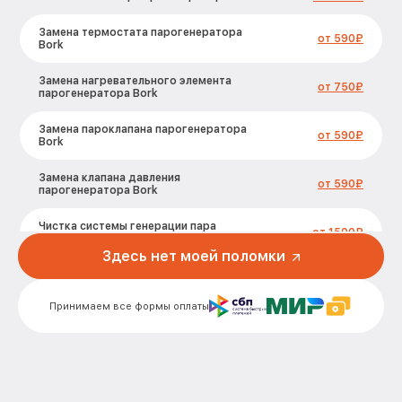
Замена термостата парогенератора
от 590₽
Bork
Замена нагревательного элемента
от 750₽
парогенератора Bork
Замена пароклапана парогенератора
от 590₽
Bork
Замена клапана давления
от 590₽
парогенератора Bork
Чистка системы генерации пара
от 1500₽
парогенератора Bork
Здесь нет моей поломки
Профилактическая чистка
от 550₽
парогенератора Bork
Принимаем все формы оплаты
Корпусный ремонт (замена резинок,
креплений, кнопок) парогенератора
от 450₽
Bork
Очистка подошвы утюга
от 500₽
парогенератора Bork