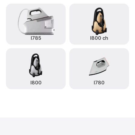
I785
I800 ch
I800
I780