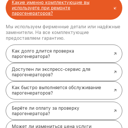
Какие именно комплектующие вы
вы не оставались без техники.
используете при ремонте
Доступные цены
. Прозрачность стоимости
парогенераторов?
на всех этапах ремонта.
Как вернуть технику в строй?
Мы используем фирменные детали или надёжные
Оставьте заявку на ремонт
парогенератора Bork
,
заменители. На все комплектующие
и мы перезвоним вам в течение 5 минут! Заберём
предоставляем гарантию.
устройство, проведём диагностику и вернём его
в идеальном состоянии. Свяжитесь с нами по
телефону +7 (831) 238-94-25 или приезжайте по
Как долго длится проверка
адресу Советская площадь, 3, этаж 1.
парогенератора?
Доступен ли экспресс-сервис для
парогенераторов?
Как быстро выполняется обслуживание
парогенераторов?
Берёте ли оплату за проверку
парогенератора?
Может ли измениться цена услуги