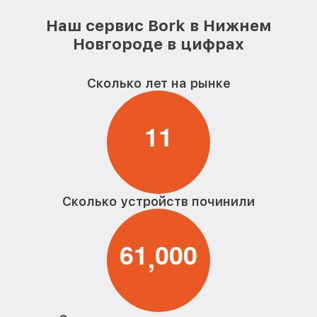
Наш сервис Bork в Нижнем
Замена шнура питания парогенератора
от 590₽
Bork
Новгороде в цифрах
Ремонт/замена датчика температуры
от 590₽
парогенератора Bork
Сколько лет на рынке
Восстановление электроклапана
от 600₽
парогенератора Bork
1
1
Сколько устройств починили
6
1
0
0
0
,